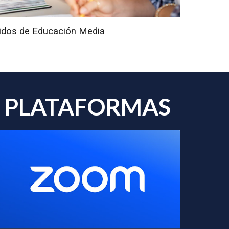
idos de
Educación Media
PLATAFORMA
S